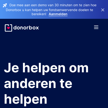
Doe mee aan een demo van 30 minuten om te zien hoe
×
Donorbox u kan helpen uw fondsenwervende doelen te
bereiken!
Aanmelden
Je helpen om
anderen te
helpen