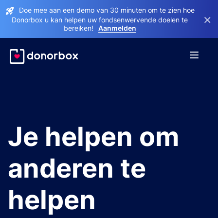
Doe mee aan een demo van 30 minuten om te zien hoe
×
Donorbox u kan helpen uw fondsenwervende doelen te
bereiken!
Aanmelden
Je helpen om
anderen te
helpen