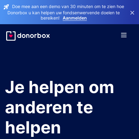
Doe mee aan een demo van 30 minuten om te zien hoe
×
Donorbox u kan helpen uw fondsenwervende doelen te
bereiken!
Aanmelden
Je helpen om
anderen te
helpen