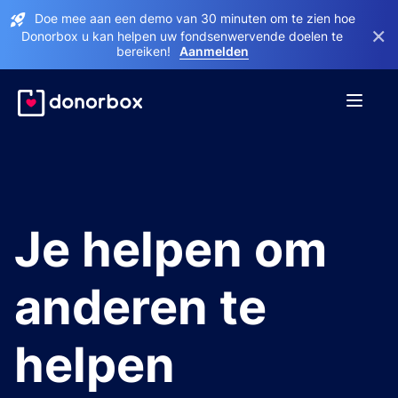
Doe mee aan een demo van 30 minuten om te zien hoe
×
Donorbox u kan helpen uw fondsenwervende doelen te
bereiken!
Aanmelden
Je helpen om
anderen te
helpen