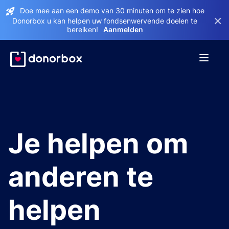
Doe mee aan een demo van 30 minuten om te zien hoe
×
Donorbox u kan helpen uw fondsenwervende doelen te
bereiken!
Aanmelden
Je helpen om
anderen te
helpen