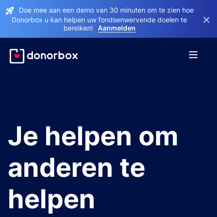
Doe mee aan een demo van 30 minuten om te zien hoe
×
Donorbox u kan helpen uw fondsenwervende doelen te
bereiken!
Aanmelden
Je helpen om
anderen te
helpen