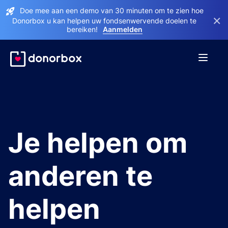
Doe mee aan een demo van 30 minuten om te zien hoe
×
Donorbox u kan helpen uw fondsenwervende doelen te
bereiken!
Aanmelden
Je helpen om
anderen te
helpen