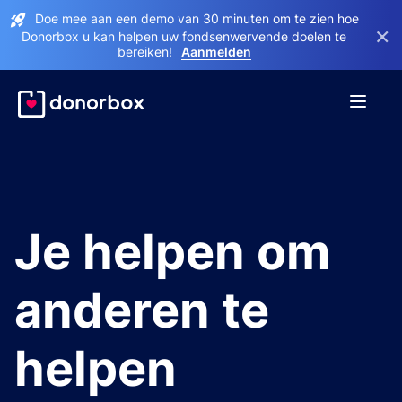
Doe mee aan een demo van 30 minuten om te zien hoe
×
Donorbox u kan helpen uw fondsenwervende doelen te
bereiken!
Aanmelden
Je helpen om
anderen te
helpen