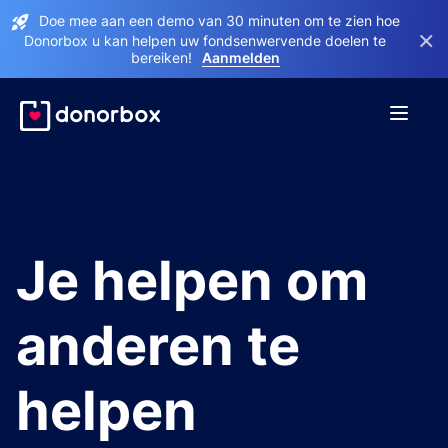
Doe mee aan een demo van 30 minuten om te zien hoe
×
Donorbox u kan helpen uw fondsenwervende doelen te
bereiken!
Aanmelden
Je helpen om
anderen te
helpen