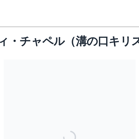
ィ・チャペル（溝の口キリ
●《改訂》2022/9/1より、全てのクレジットカードの献金について
数日（４日営業日程度）で教団に振り込まれることとなりました。
それにより当月の決済分の送金は月一回、翌月１０日以降に送金さ
せていただきます。
キャンペーンをシェアする