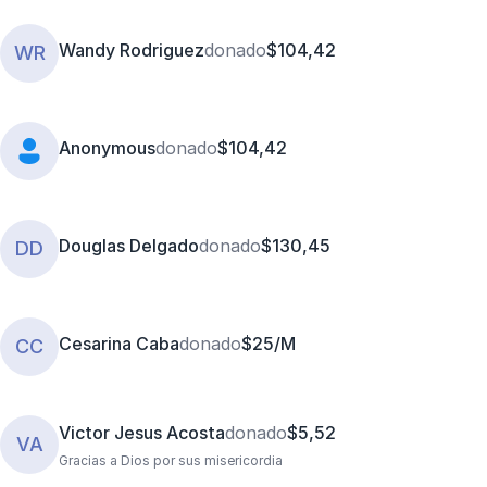
Wandy Rodriguez
donado
$104,42
WR
Anonymous
donado
$104,42
Douglas Delgado
donado
$130,45
DD
Cesarina Caba
donado
$25/M
CC
Victor Jesus Acosta
donado
$5,52
VA
Gracias a Dios por sus misericordia