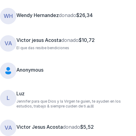
Wendy Hernandez
donado
$26,34
WH
Victor jesus Acosta
donado
$10,72
VA
El que das resibe bendiciones
Anonymous
Luz
L
Jennifer para que Dios y la Virgen te guien, te ayuden en los
estudios, trabajo & siempre cuiden de ti 🙏🏼
Victor Jesus Acosta
donado
$5,52
VA