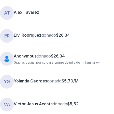
Alex Tavarez
AT
Elvi Rodriguez
donado
$26,34
ER
Anonymous
donado
$26,34
Gracias Jesús, por cuidar siempre de mí y de mi familia 👪
Yolanda Georges
donado
$5,70/M
YG
Victor Jesus Acosta
donado
$5,52
VA