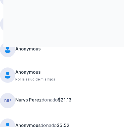
Esto es una donación para la Casa sarcedotal
Ramona
R
Para la comida de navidad para lo menos afortunados.
Anonymous
Anonymous
Por la salud de mis hijos
Nurys Perez
donado
$21,13
NP
Anonymous
donado
$5,52