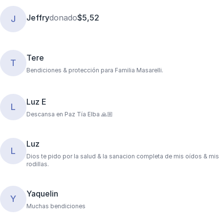
Jeffry
donado
$5,52
J
Tere
T
Bendiciones & protección para Familia Masarelli.
Luz E
L
Descansa en Paz Tía Elba 🙏🏼
Luz
L
Dios te pido por la salud & la sanacion completa de mis oídos & mis
rodillas.
Yaquelin
Y
Muchas bendiciones