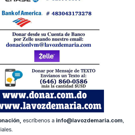
onación,
escríbenos a
info@lavozdemaria.com
,
iales.