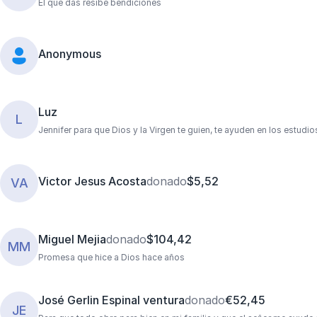
El que das resibe bendiciones
Anonymous
Luz
L
Jennifer para que Dios y la Virgen te guien, te ayuden en los estudio
Victor Jesus Acosta
donado
$5,52
VA
Miguel Mejia
donado
$104,42
MM
Promesa que hice a Dios hace años
José Gerlin Espinal ventura
donado
€52,45
JE