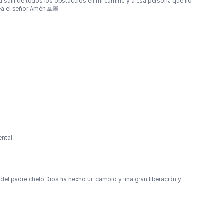
 a salir de todos los obstáculos en mi camino y a esa persona que no
ea el señor Amén 🙏🏽
ental
 del padre chelo Dios ha hecho un cambio y una gran liberación y