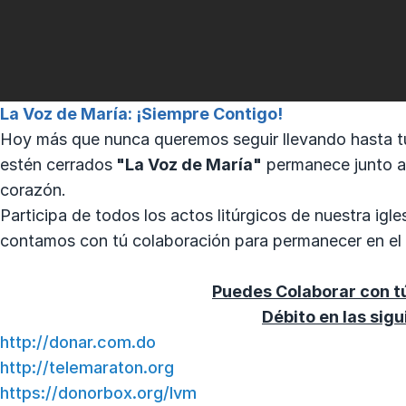
La Voz de María: ¡Siempre Contigo!
Hoy más que nunca queremos seguir llevando hasta tu
estén cerrados
"La Voz de María"
permanece junto a 
corazón.
Participa de todos los actos litúrgicos de nuestra igl
contamos con tú colaboración para permanecer en el ai
Puedes Colaborar con tú
Débito
en las sigu
http://donar.com.do
http://telemaraton.org
https://donorbox.org/lvm