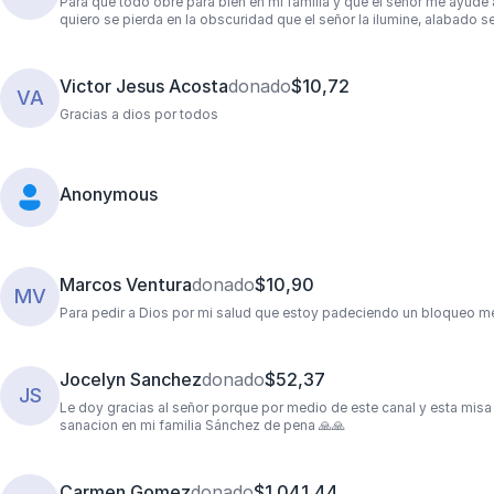
Para que todo obre para bien en mi familia y que el señor me ayude
quiero se pierda en la obscuridad que el señor la ilumine, alabado s
Victor Jesus Acosta
donado
$10,72
VA
Gracias a dios por todos
Anonymous
Marcos Ventura
donado
$10,90
MV
Para pedir a Dios por mi salud que estoy padeciendo un bloqueo m
Jocelyn Sanchez
donado
$52,37
JS
Le doy gracias al señor porque por medio de este canal y esta misa
sanacion en mi familia Sánchez de pena 🙏🙏
Carmen Gomez
donado
$1.041,44