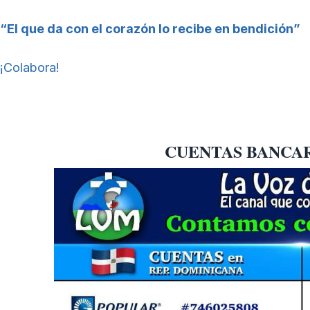
“El que da con el corazón lo recibe en bendición”
¡Colabora!
CUENTAS BANCARI