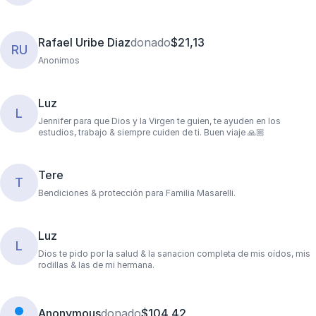
Rafael Uribe Diaz
donado
$21,13
RU
Anonimos
Luz
L
Jennifer para que Dios y la Virgen te guien, te ayuden en los
estudios, trabajo & siempre cuiden de ti. Buen viaje 🙏🏼
Tere
T
Bendiciones & protección para Familia Masarelli.
Luz
L
Dios te pido por la salud & la sanacion completa de mis oídos, mis
rodillas & las de mi hermana.
Anonymous
donado
$104,42