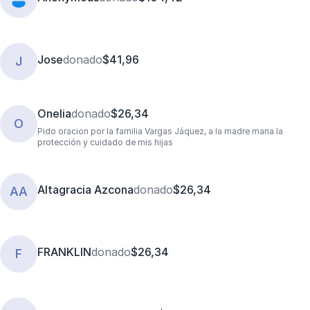
Jose
donado
$41,96
J
Onelia
donado
$26,34
O
Pido oracion por la familia Vargas Jáquez, a la madre maria la
protección y cuidado de mis hijas
Altagracia Azcona
donado
$26,34
AA
FRANKLIN
donado
$26,34
F