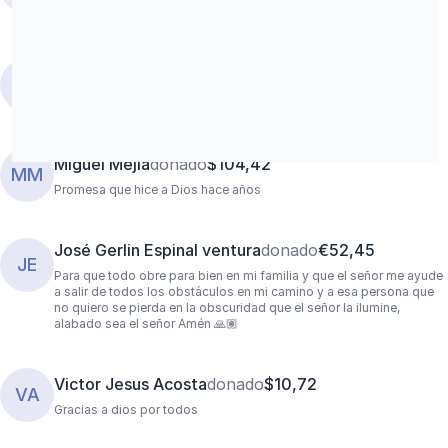
estudios, trabajo & siempre cuiden de ti 🙏🏼
Victor Jesus Acosta
donado
$5,52
VA
Miguel Mejia
donado
$104,42
MM
Promesa que hice a Dios hace años
José Gerlin Espinal ventura
donado
€52,45
JE
Para que todo obre para bien en mi familia y que el señor me ayude
a salir de todos los obstáculos en mi camino y a esa persona que
no quiero se pierda en la obscuridad que el señor la ilumine,
alabado sea el señor Amén 🙏🏽
Victor Jesus Acosta
donado
$10,72
VA
Gracias a dios por todos