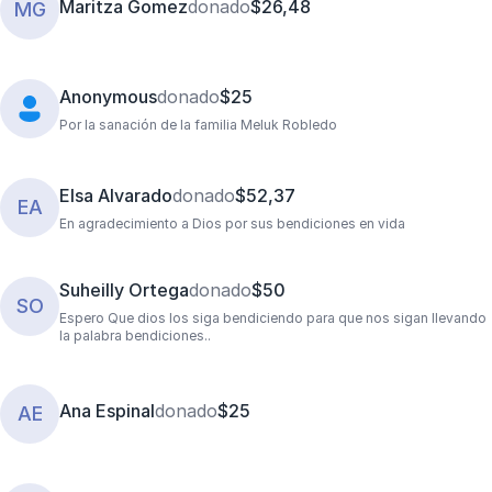
Maritza Gomez
donado
$26,48
MG
Anonymous
donado
$25
Por la sanación de la familia Meluk Robledo
Elsa Alvarado
donado
$52,37
EA
En agradecimiento a Dios por sus bendiciones en vida
Suheilly Ortega
donado
$50
SO
Espero Que dios los siga bendiciendo para que nos sigan llevando
la palabra bendiciones..
Ana Espinal
donado
$25
AE