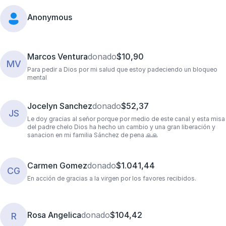
Anonymous
Marcos Ventura
donado
$10,90
MV
Para pedir a Dios por mi salud que estoy padeciendo un bloqueo
mental
Jocelyn Sanchez
donado
$52,37
JS
Le doy gracias al señor porque por medio de este canal y esta misa
del padre chelo Dios ha hecho un cambio y una gran liberación y
sanacion en mi familia Sánchez de pena 🙏🙏
Carmen Gomez
donado
$1.041,44
CG
En acción de gracias a la virgen por los favores recibidos.
Rosa Angelica
donado
$104,42
R