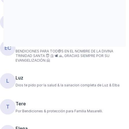
Berkis Bueno
donado
$26,27
BB
Erika Castillo
donado
$31,46
EC
BENDICIONES PARA TOD@S EN EL NOMBRE DE LA DIVINA
TRINIDAD SANTA 😇 🛐 🕊 🙏, GRACIAS SIEMPRE POR SU
EVANGELIZACIÓN 🤗
Luz
L
Dios te pido por la salud & la sanacion completa de Luz & Elba
Tere
T
Por Bendiciones & protección para Familia Masarelli.
Elena