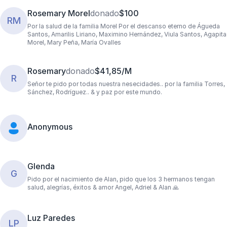
Rosemary Morel
donado
$100
RM
Por la salud de la familia Morel Por el descanso eterno de Águeda
Santos, Amarilis Liriano, Maximino Hernández, Viula Santos, Agapita
Morel, Mary Peña, María Ovalles
Rosemary
donado
$41,85/M
R
Señor te pido por todas nuestra nesecidades.. por la familia Torres,
Sánchez, Rodríguez.. & y paz por este mundo.
Anonymous
Glenda
G
Pido por el nacimiento de Alan, pido que los 3 hermanos tengan
salud, alegrías, éxitos & amor Angel, Adriel & Alan 🙏
Luz Paredes
LP