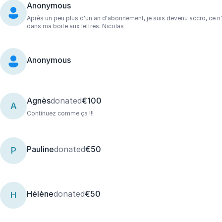
Anonymous
Après un peu plus d'un an d'abonnement, je suis devenu accro, ce n'
dans ma boite aux lettres. Nicolas
Anonymous
Agnès
donated
€100
A
Continuez comme ça !!!
Pauline
donated
€50
P
Hélène
donated
€50
H