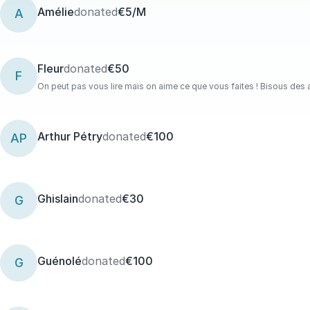
Amélie
donated
€5/M
A
Fleur
donated
€50
F
On peut pas vous lire mais on aime ce que vous faites ! Bisous des
Arthur Pétry
donated
€100
AP
Ghislain
donated
€30
G
Guénolé
donated
€100
G