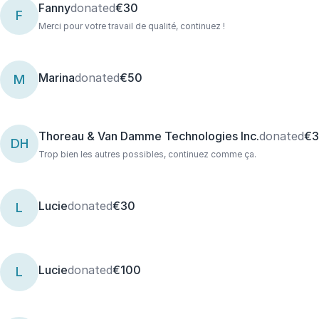
Fanny
donated
€30
F
Merci pour votre travail de qualité, continuez !
Marina
donated
€50
M
Thoreau & Van Damme Technologies Inc.
donated
€
DH
Trop bien les autres possibles, continuez comme ça.
Lucie
donated
€30
L
Lucie
donated
€100
L