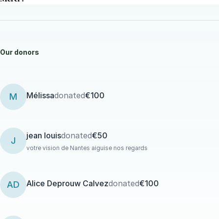
Our donors
Mélissa
donated
€100
M
jean louis
donated
€50
J
votre vision de Nantes aiguise nos regards
Alice Deprouw Calvez
donated
€100
AD