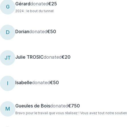
Gérard
donated
€25
G
2024 : le bout du tunnel
Dorian
donated
€50
D
Julie TROSIC
donated
€20
JT
Isabelle
donated
€50
I
Gueules de Bois
donated
€750
M
Bravo pour le travail que vous réalisez ! Vous avez tout notre soutie