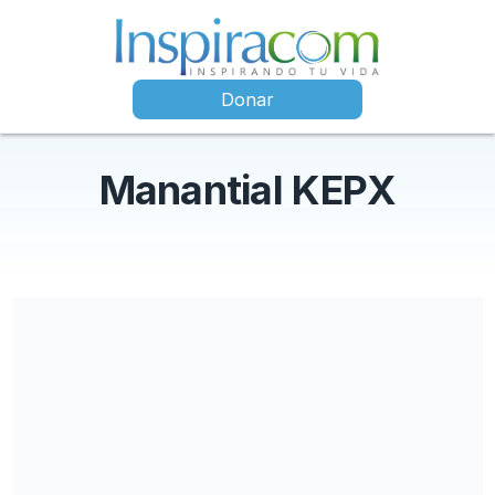
Donar
Manantial KEPX
No se intercambiaron bienes ni servicios por este donativo. Este
donativo será destinado a Manantial FM KEPX. World Radio
Network ® es una organización 501(c) no lucrativa, Federal Tax
ID 74-2240000. Todos los obsequios son deducibles de
impuestos en la máxima medida permitida por la ley en los
Estados Unidos. Una descripción completa de WRN ® y sus
estados financieros está disponible a su solicitud y también
puede ser visto en el sitio web de ECFA: http://www.ecfa.org