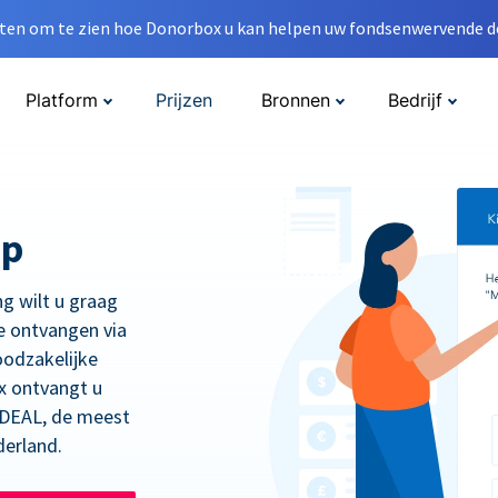
en om te zien hoe Donorbox u kan helpen uw fondsenwervende do
Platform
Prijzen
Bronnen
Bedrijf
op
ng wilt u graag
e ontvangen via
oodzakelijke
x ontvangt u
 iDEAL, de meest
derland.