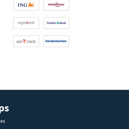
ps
tes