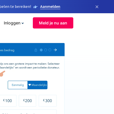
×
elen te bereiken!
Aanmelden
Inloggen
Meld je nu aan