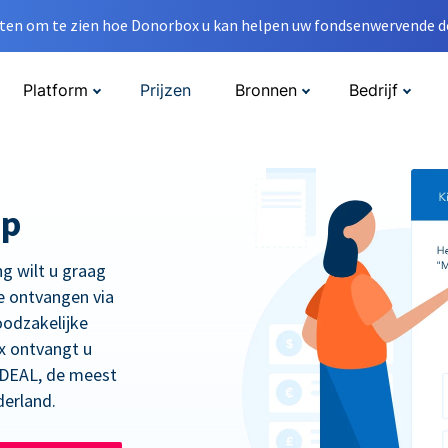
en om te zien hoe Donorbox u kan helpen uw fondsenwervende do
Platform
Prijzen
Bronnen
Bedrijf
op
ng wilt u graag
e ontvangen via
oodzakelijke
x ontvangt u
 iDEAL, de meest
derland.