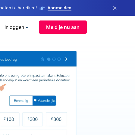
×
elen te bereiken!
Aanmelden
Inloggen
Meld je nu aan