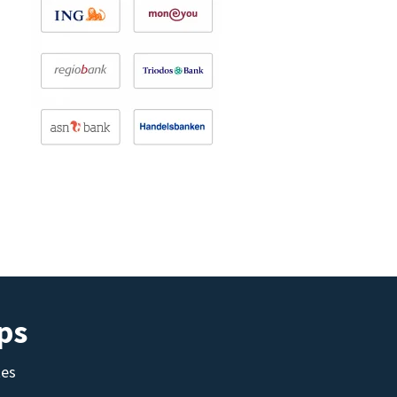
ps
tes