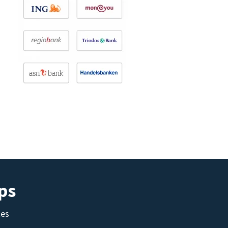
ps
tes