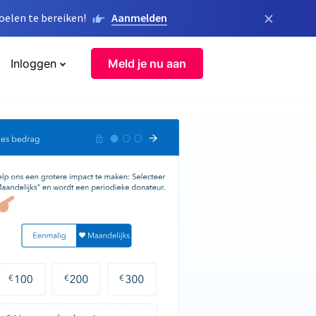
×
elen te bereiken!
Aanmelden
Inloggen
Meld je nu aan