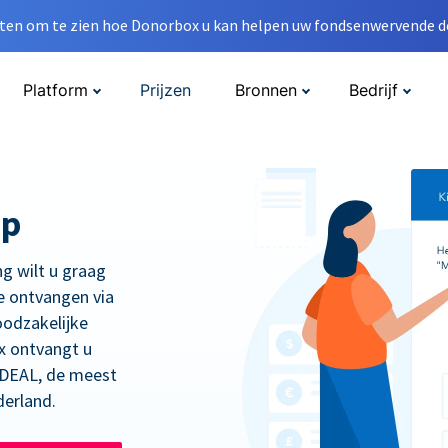
en om te zien hoe Donorbox u kan helpen uw fondsenwervende do
Platform
Prijzen
Bronnen
Bedrijf
op
ng wilt u graag
e ontvangen via
oodzakelijke
x ontvangt u
 iDEAL, de meest
derland.