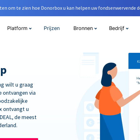
en om te zien hoe Donorbox u kan helpen uw fondsenwervende do
Platform
Prijzen
Bronnen
Bedrijf
op
ng wilt u graag
e ontvangen via
oodzakelijke
x ontvangt u
 iDEAL, de meest
derland.