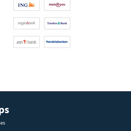
ps
tes