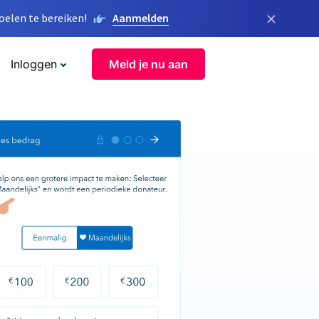
×
elen te bereiken!
Aanmelden
Inloggen
Meld je nu aan