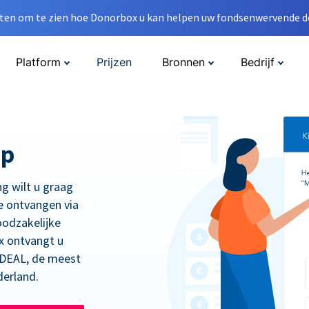
en om te zien hoe Donorbox u kan helpen uw fondsenwervende do
Platform
Prijzen
Bronnen
Bedrijf
op
ng wilt u graag
e ontvangen via
oodzakelijke
x ontvangt u
 iDEAL, de meest
derland.