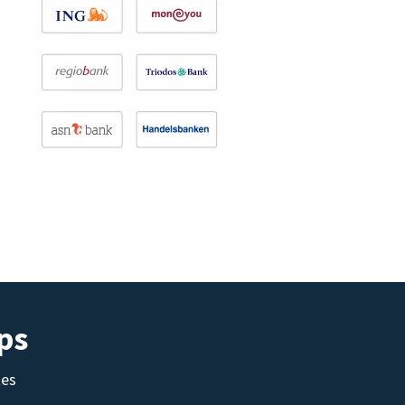
ps
tes