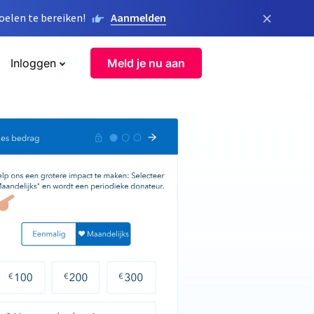
×
elen te bereiken!
Aanmelden
Inloggen
Meld je nu aan