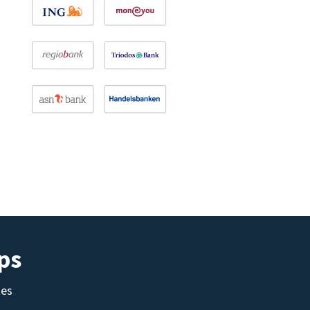
ps
tes