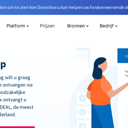
en om te zien hoe Donorbox u kan helpen uw fondsenwervende do
Platform
Prijzen
Bronnen
Bedrijf
op
ng wilt u graag
e ontvangen via
oodzakelijke
x ontvangt u
 iDEAL, de meest
derland.