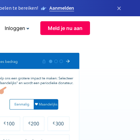
×
elen te bereiken!
Aanmelden
Inloggen
Meld je nu aan