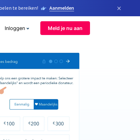
×
elen te bereiken!
Aanmelden
Inloggen
Meld je nu aan