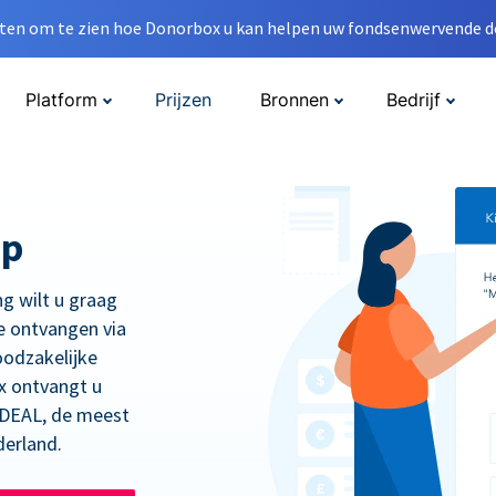
en om te zien hoe Donorbox u kan helpen uw fondsenwervende do
Platform
Prijzen
Bronnen
Bedrijf
op
ng wilt u graag
e ontvangen via
oodzakelijke
x ontvangt u
 iDEAL, de meest
derland.