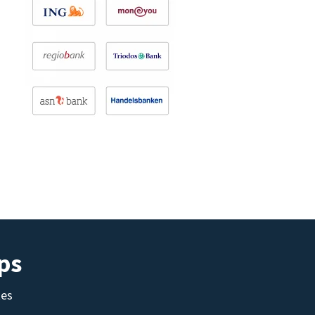
ps
tes