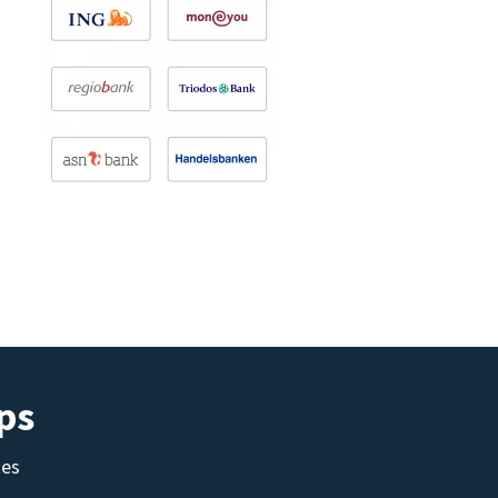
ps
tes