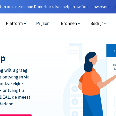
en om te zien hoe Donorbox u kan helpen uw fondsenwervende do
Platform
Prijzen
Bronnen
Bedrijf
op
ng wilt u graag
e ontvangen via
oodzakelijke
x ontvangt u
 iDEAL, de meest
derland.