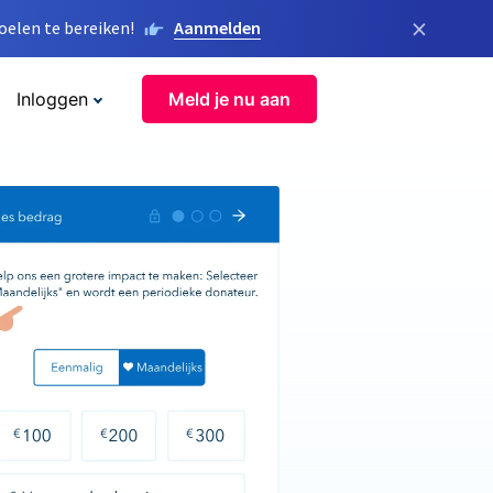
×
elen te bereiken!
Aanmelden
Inloggen
Meld je nu aan