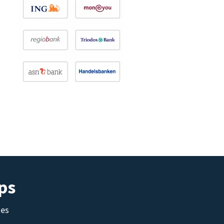
ps
tes