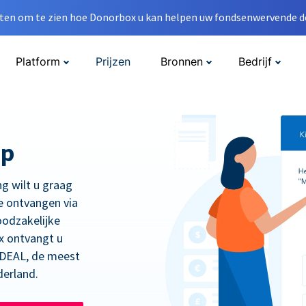
en om te zien hoe Donorbox u kan helpen uw fondsenwervende do
Platform
Prijzen
Bronnen
Bedrijf
op
ng wilt u graag
e ontvangen via
oodzakelijke
x ontvangt u
 iDEAL, de meest
derland.