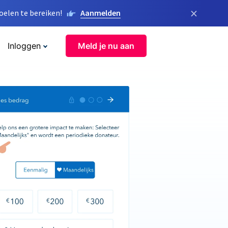
×
elen te bereiken!
Aanmelden
Inloggen
Meld je nu aan