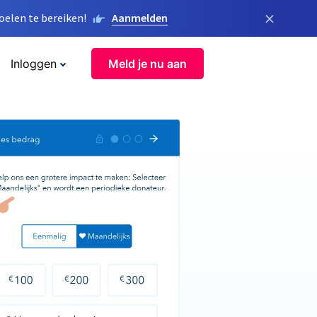
×
elen te bereiken!
Aanmelden
Inloggen
Meld je nu aan