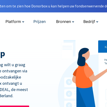
en om te zien hoe Donorbox u kan helpen uw fondsenwervende do
Platform
Prijzen
Bronnen
Bedrijf
op
ng wilt u graag
e ontvangen via
oodzakelijke
x ontvangt u
 iDEAL, de meest
derland.