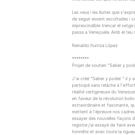
Les veus i les lluites que s'ex
de seguir essent escoltades i 
imprescindible trencar el setge i
passa a Veneçuela. Amb el teu v
Reinaldo Iturriza López
********
Projet de soutien "Saber y po
J'ai créé "Saber y poder " il y 
participé sans relâche à l'effor
réalité vertigineuse du Venezue
en faveur de la révolution boliv
extraordinaire et fascinante, q
mettent à l'épreuve nos cadres 
essayer des nouvelles façons de
registre j’ai essayé de faire av
honnête et avec toute la rigueur 