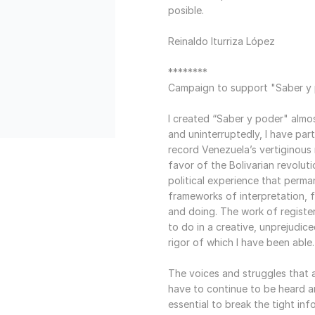
posible.
Reinaldo Iturriza López
********
Campaign to support "Saber y
I created “Saber y poder" almo
and uninterruptedly, I have part
record Venezuela’s vertiginous r
favor of the Bolivarian revolut
political experience that perma
frameworks of interpretation, f
and doing. The work of registeri
to do in a creative, unprejudiced
rigor of which I have been able
The voices and struggles that
have to continue to be heard a
essential to break the tight in