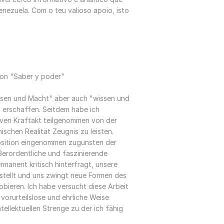
nezuela. Com o teu valioso apoio, isto
on "Saber y poder"
ssen und Macht" aber auch "wissen und
 erschaffen. Seitdem habe ich
iven Kraftakt teilgenommen von der
schen Realität Zeugnis zu leisten.
Position eingenommen zugunsten der
ßerordentliche und faszinierende
rmanent kritisch hinterfragt, unsere
 stellt und uns zwingt neue Formen des
ieren. Ich habe versucht diese Arbeit
vorurteilslose und ehrliche Weise
ellektuellen Strenge zu der ich fähig