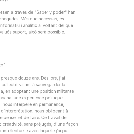
pressen a través de "Saber y poder" han
conegudes. Més que necessari, és
nformatiu i analític al voltant del que
aluós suport, això serà possible.
der"
a presque douze ans. Dès lors, j'ai
t collectif visant à sauvegarder la
la, en adoptant une position militante
ariana, une expérience politique
ui nous interpelle en permanence,
d’interprétation, nous obligeant à
 penser et de faire. Ce travail de
ec créativité, sans préjugés, d'une façon
intellectuelle avec laquelle j’ai pu.