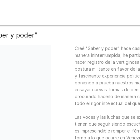
er y poder"
Creé "Saber y poder" hace cas
manera ininterrumpida, he parti
hacer registro de la vertiginos
postura militante en favor de la
y fascinante experiencia polít
poniendo a prueba nuestros ma
ensayar nuevas formas de pensa
procurado hacerlo de manera cr
todo el rigor intelectual del qu
Las voces y las luchas que se 
tienen que seguir siendo escuc
es imprescindible romper el fér
torno a lo que ocurre en Venez