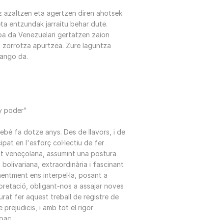
 azaltzen eta agertzen diren ahotsek
ta entzundak jarraitu behar dute.
oa da Venezuelari gertatzen zaion
o zorrotza apurtzea. Zure laguntza
zango da.
y poder"
ebé fa dotze anys. Des de llavors, i de
pat en l'esforç col·lectiu de fer
itat veneçolana, assumint una postura
 bolivariana, extraordinària i fascinant
entment ens interpel·la, posant a
pretació, obligant-nos a assajar noves
urat fer aquest treball de registre de
prejudicis, i amb tot el rigor
apaç.