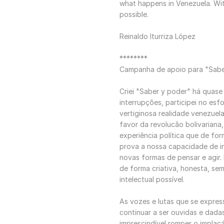
what happens in Venezuela. With
possible.
Reinaldo Iturriza López
********
Campanha de apoio para "Sabe
Criei "Saber y poder" há quase
interrupções, participei no esf
vertiginosa realidade venezuel
favor da revolucão bolivariana,
experiência política que de fo
prova a nossa capacidade de i
novas formas de pensar e agir. 
de forma criativa, honesta, se
intelectual possível.
As vozes e lutas que se expre
continuar a ser ouvidas e dada
imprescindível romper o implacá