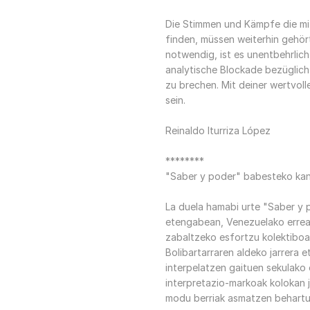
Die Stimmen und Kämpfe die mi
finden, müssen weiterhin gehör
notwendig, ist es unentbehrlich
analytische Blockade bezüglich
zu brechen. Mit deiner wertvol
sein.
Reinaldo Iturriza López
********
"Saber y poder" babesteko ka
La duela hamabi urte "Saber y p
etengabean, Venezuelako erreal
zabaltzeko esfortzu kolektiboan
Bolibartarraren aldeko jarrera e
interpelatzen gaituen sekulako 
interpretazio-markoak kolokan j
modu berriak asmatzen behartu