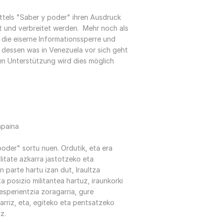
ttels "Saber y poder" ihren Ausdruck
t und verbreitet werden. Mehr noch als
 die eiserne Informationssperre und
 dessen was in Venezuela vor sich geht
len Unterstützung wird dies möglich
npaina
oder" sortu nuen. Ordutik, eta era
itate azkarra jastotzeko eta
 parte hartu izan dut, Iraultza
ta posizio militantea hartuz, iraunkorki
esperientzia zoragarria, gure
arriz, eta, egiteko eta pentsatzeko
z.