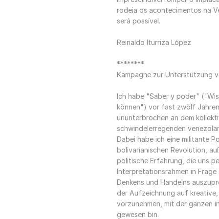
rodeia os acontecimentos na Ve
será possível.
Reinaldo Iturriza López
********
Kampagne zur Unterstützung v
Ich habe "Saber y poder" ("Wi
können") vor fast zwölf Jahren
ununterbrochen an dem kollekt
schwindelerregenden venezolani
Dabei habe ich eine militante 
bolivarianischen Revolution, au
politische Erfahrung, die uns pe
Interpretationsrahmen in Frage
Denkens und Handelns auszuprob
der Aufzeichnung auf kreative, 
vorzunehmen, mit der ganzen int
gewesen bin.