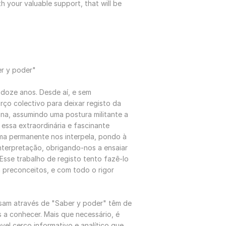
 your valuable support, that will be
r y poder"
 doze anos. Desde aí, e sem
orço colectivo para deixar registo da
ana, assumindo uma postura militante a
 essa extraordinária e fascinante
rma permanente nos interpela, pondo à
nterpretação, obrigando-nos a ensaiar
Esse trabalho de registo tento fazê-lo
m preconceitos, e com todo o rigor
ssam através de "Saber y poder" têm de
s a conhecer. Mais que necessário, é
vel cerco informativo e analítico que