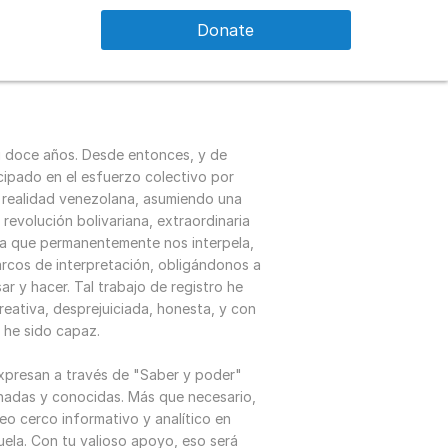
Donate
i doce años. Desde entonces, y de
cipado en el esfuerzo colectivo por
a realidad venezolana, asumiendo una
 revolución bolivariana, extraordinaria
ica que permanentemente nos interpela,
rcos de interpretación, obligándonos a
r y hacer. Tal trabajo de registro he
eativa, desprejuiciada, honesta, y con
e he sido capaz.
expresan a través de "Saber y poder"
hadas y conocidas. Más que necesario,
reo cerco informativo y analítico en
uela. Con tu valioso apoyo, eso será