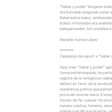
"Saber y poder" blogaren bidez
eta borrokek ezagunak izaten e
Beharrezkoa baino, ezinbestek
boikot informatibo eta analitik
baliagarriarekin, hori posiblea i
Reinaldo Iturriza López
********
Campanya de suport a "Saber 
Vaig crear "Saber y poder" gair
forma ininterrompuda, he partici
registre de la vertiginosa real
militant en favor de la revolució
experiència política que perman
prova els nostres marcs d'inter
formes de fer i pensar. He proc
manera creativa, honesta, sense 
intel·lectual del que he estat c