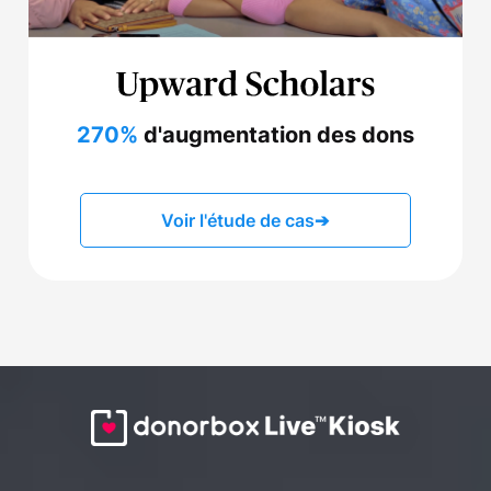
270%
d'augmentation des dons
Voir l'étude de cas
➔