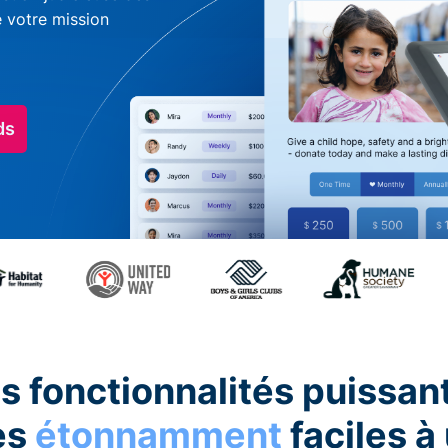
e votre mission
ds
s fonctionnalités puissan
es
étonnamment
faciles à 