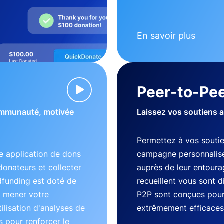
En savoir plus
Peer-to-Pee
communauté, motivée
Laissez vos soutiens 
Permettez à vos souti
 application de dons
campagne personnalisé
donateurs et collecter
auprès de leur entourag
dfunding est doté de
recueillent vous sont 
r mener votre
P2P sont conçues pour 
lisation d'analyses de
extrêmement efficaces
 pour renforcer le