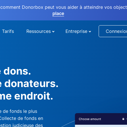
comment Donorbox peut vous aider à atteindre vos objectif
place
Tarifs
Ressources
Entreprise
Connexio
e dons.
e donateurs.
me endroit.
 de fonds le plus
 Collecte de fonds en
stion judicieuse des