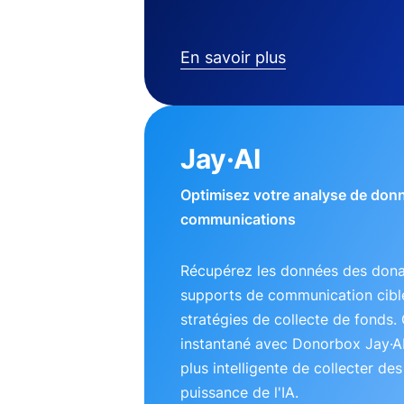
En savoir plus
Jay·AI
Optimisez votre analyse de don
communications
Récupérez les données des dona
supports de communication ciblé
stratégies de collecte de fonds. 
instantané avec Donorbox Jay·A
plus intelligente de collecter de
puissance de l'IA.