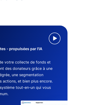
s - propulsées par l'IA
de votre collecte de fonds et
nt des donateurs grâce à une
tégrée, une segmentation
 actions, et bien plus encore.
système tout-en-un qui vous
imum.