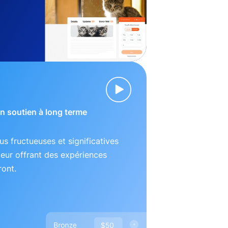
 un soutien à long terme
lus fructueuses et significatives
leur offrant des expériences
ront.