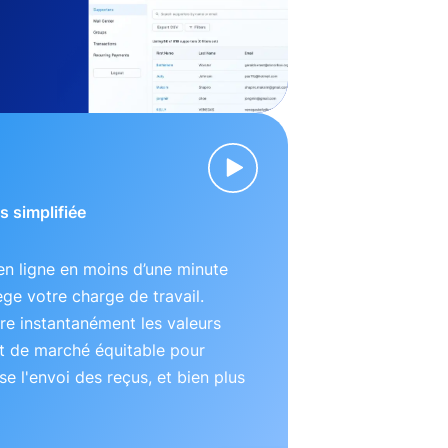
s simplifiée
n ligne en moins d’une minute
lège votre charge de travail.
e instantanément les valeurs
t de marché équitable pour
se l'envoi des reçus, et bien plus