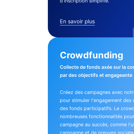
d'inscription simplifié.
En savoir plus
Crowdfunding
Collecte de fonds axée sur la 
par des objectifs et engageante
Créez des campagnes avec notre
pour stimuler l'engagement des 
des fonds participatifs. Le crow
nombreuses fonctionnalités pou
campagne au succès, comme l'uti
campagne et de preuves sociales