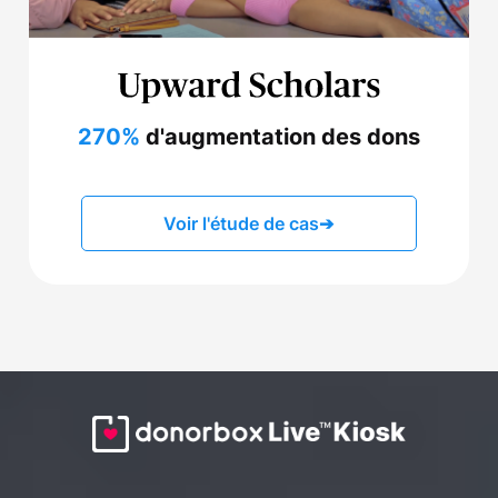
270%
d'augmentation des dons
Voir l'étude de cas
➔