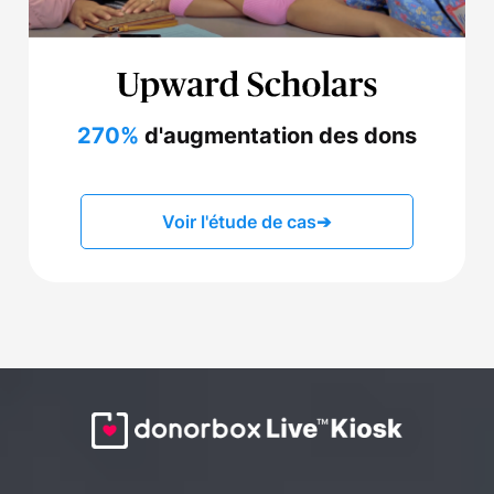
270%
d'augmentation des dons
Voir l'étude de cas
➔