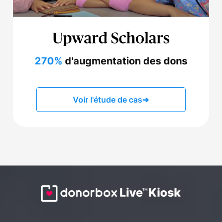
270%
d'augmentation des dons
Voir l'étude de cas
➔