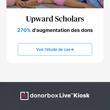
270%
d'augmentation des dons
Voir l'étude de cas
➔