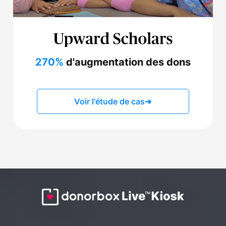
270%
d'augmentation des dons
Voir l'étude de cas
➔