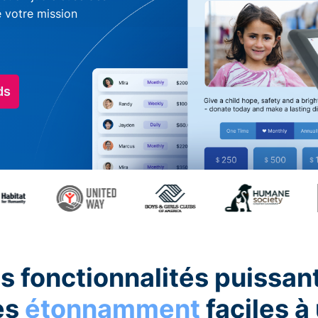
e votre mission
ds
s fonctionnalités puissan
es
étonnamment
faciles à 