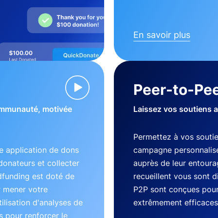
En savoir plus
Peer-to-Pee
communauté, motivée
Laissez vos soutiens 
Permettez à vos souti
 application de dons
campagne personnalisé
donateurs et collecter
auprès de leur entourag
dfunding est doté de
recueillent vous sont 
r mener votre
P2P sont conçues pour 
lisation d'analyses de
extrêmement efficaces
 pour renforcer le