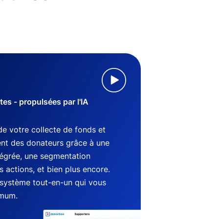
s - propulsées par l'IA
de votre collecte de fonds et
nt des donateurs grâce à une
tégrée, une segmentation
 actions, et bien plus encore.
système tout-en-un qui vous
imum.