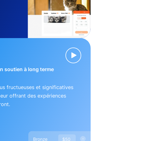
 un soutien à long terme
lus fructueuses et significatives
leur offrant des expériences
ront.