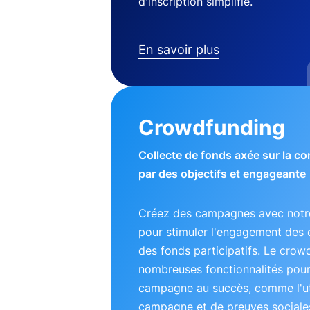
d'inscription simplifié.
En savoir plus
Crowdfunding
Collecte de fonds axée sur la 
par des objectifs et engageante
Créez des campagnes avec notre
pour stimuler l'engagement des 
des fonds participatifs. Le crow
nombreuses fonctionnalités pou
campagne au succès, comme l'uti
campagne et de preuves sociales