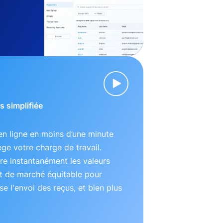
s simplifiée
n ligne en moins d’une minute
lège votre charge de travail.
e instantanément les valeurs
t de marché équitable pour
se l'envoi des reçus, et bien plus