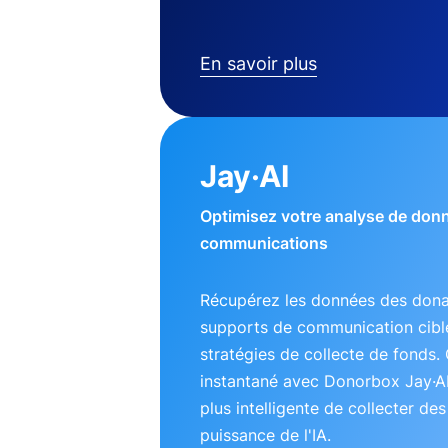
En savoir plus
Jay·AI
Optimisez votre analyse de don
communications
Récupérez les données des dona
supports de communication ciblé
stratégies de collecte de fonds. 
instantané avec Donorbox Jay·A
plus intelligente de collecter de
puissance de l'IA.