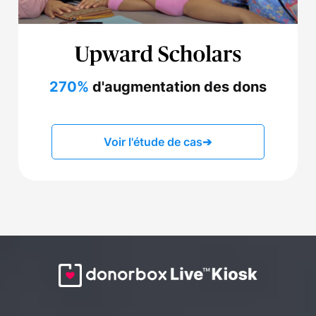
270%
d'augmentation des dons
Voir l'étude de cas
➔