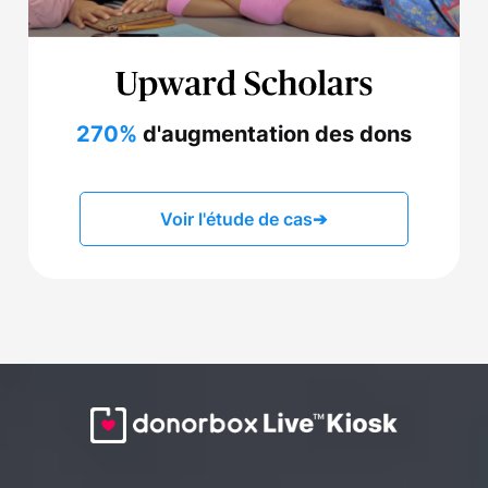
270%
d'augmentation des dons
Voir l'étude de cas
➔