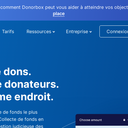
comment Donorbox peut vous aider à atteindre vos objectif
place
Tarifs
Ressources
Entreprise
Connexio
e dons.
e donateurs.
me endroit.
 de fonds le plus
 Collecte de fonds en
stion judicieuse des