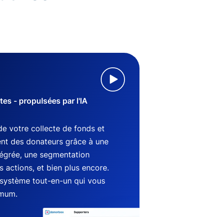
s - propulsées par l'IA
de votre collecte de fonds et
nt des donateurs grâce à une
tégrée, une segmentation
 actions, et bien plus encore.
système tout-en-un qui vous
imum.