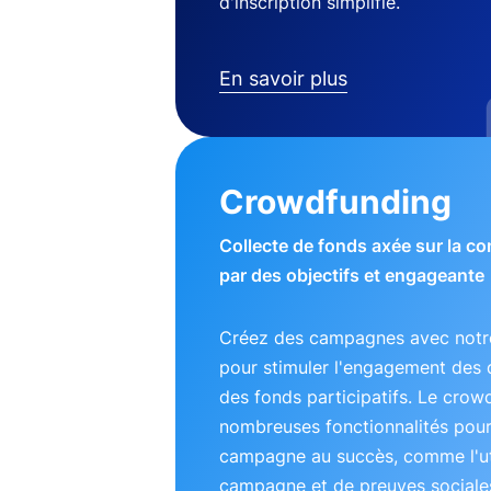
d'inscription simplifié.
En savoir plus
Crowdfunding
Collecte de fonds axée sur la 
par des objectifs et engageante
Créez des campagnes avec notre
pour stimuler l'engagement des 
des fonds participatifs. Le crow
nombreuses fonctionnalités pou
campagne au succès, comme l'uti
campagne et de preuves sociales