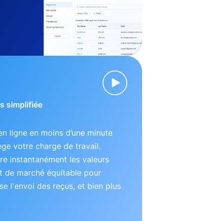
s simplifiée
n ligne en moins d’une minute
lège votre charge de travail.
e instantanément les valeurs
t de marché équitable pour
se l'envoi des reçus, et bien plus