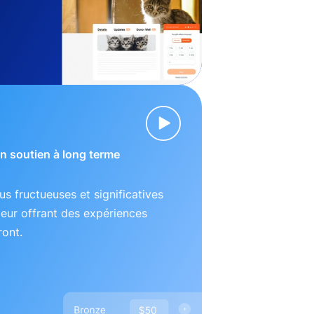
 un soutien à long terme
lus fructueuses et significatives
leur offrant des expériences
ront.