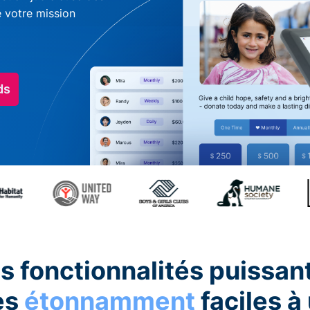
e votre mission
ds
s fonctionnalités puissan
es
étonnamment
faciles à 