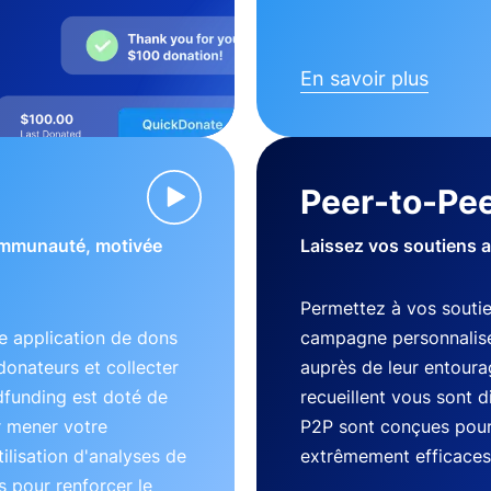
En savoir plus
Peer-to-Pee
communauté, motivée
Laissez vos soutiens 
Permettez à vos souti
 application de dons
campagne personnalisé
donateurs et collecter
auprès de leur entourag
dfunding est doté de
recueillent vous sont 
r mener votre
P2P sont conçues pour 
lisation d'analyses de
extrêmement efficaces
 pour renforcer le