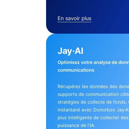
En savoir plus
Jay·AI
Optimisez votre analyse de don
communications
Récupérez les données des dona
supports de communication ciblé
stratégies de collecte de fonds. 
instantané avec Donorbox Jay·A
plus intelligente de collecter de
puissance de l'IA.