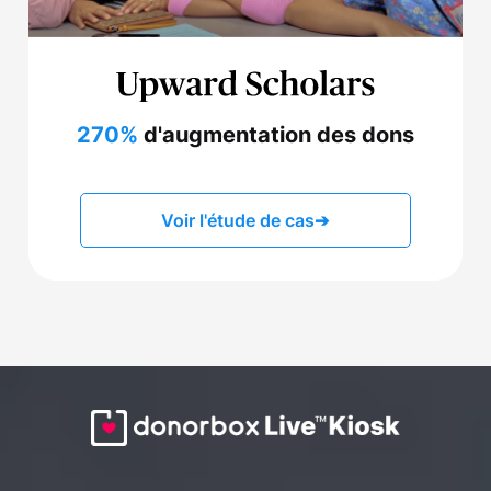
270%
d'augmentation des dons
Voir l'étude de cas
➔