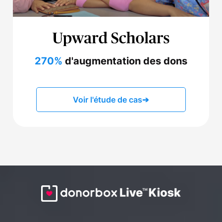
270%
d'augmentation des dons
Voir l'étude de cas
➔