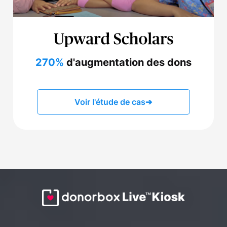
270%
d'augmentation des dons
Voir l'étude de cas
➔