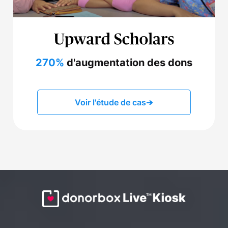
270%
d'augmentation des dons
Voir l'étude de cas
➔