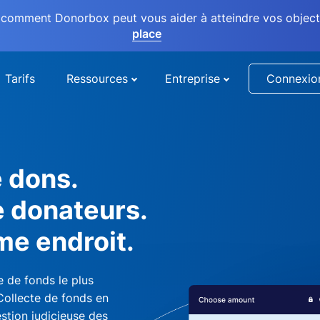
comment Donorbox peut vous aider à atteindre vos objectif
place
Tarifs
Ressources
Entreprise
Connexio
e dons.
e donateurs.
me endroit.
 de fonds le plus
 Collecte de fonds en
stion judicieuse des