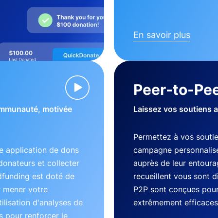
En savoir plus
Peer-to-Pee
communauté, motivée
Laissez vos soutiens 
Permettez à vos souti
 application de dons
campagne personnalisé
donateurs et collecter
auprès de leur entourag
dfunding est doté de
recueillent vous sont 
r mener votre
P2P sont conçues pour 
lisation d'analyses de
extrêmement efficaces
 pour renforcer le