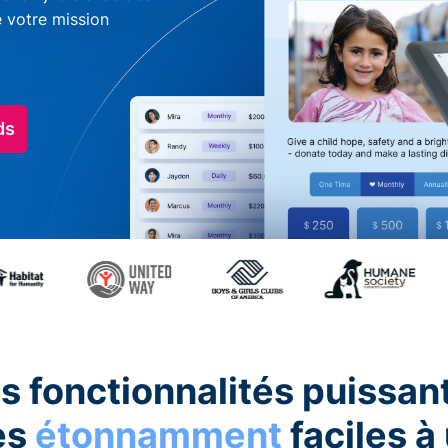
e votre mission
ds
s fonctionnalités puissan
es
étonnamment
faciles à 