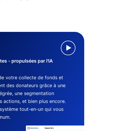
s - propulsées par l'IA
de votre collecte de fonds et
nt des donateurs grâce à une
tégrée, une segmentation
 actions, et bien plus encore.
système tout-en-un qui vous
imum.