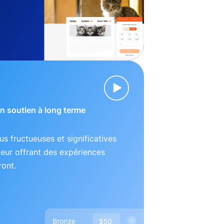
 un soutien à long terme
lus fructueuses et significatives
leur offrant des expériences
ront.