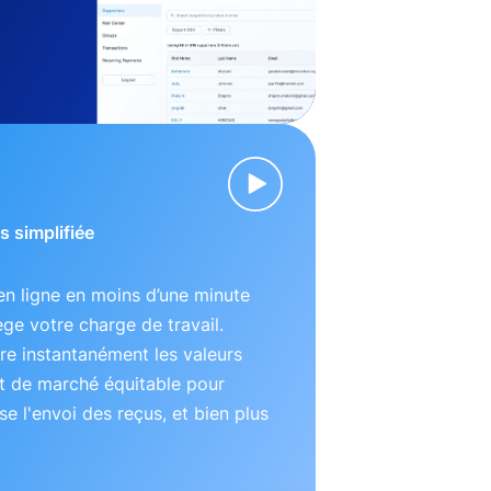
s simplifiée
n ligne en moins d’une minute
lège votre charge de travail.
e instantanément les valeurs
t de marché équitable pour
se l'envoi des reçus, et bien plus