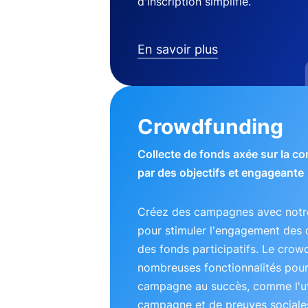
d'inscription simplifié.
En savoir plus
Crowdfunding
Collecte de fonds axée sur la 
par des objectifs et engageante
Créez des campagnes avec notre
pour stimuler l'engagement des 
des fonds participatifs. Le crow
nombreuses fonctionnalités pou
campagne au succès, comme l'uti
campagne et de preuves sociales