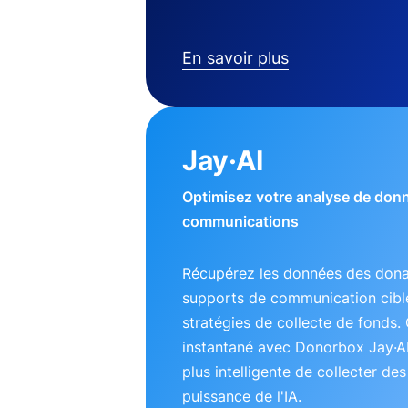
En savoir plus
Jay·AI
Optimisez votre analyse de don
communications
Récupérez les données des dona
supports de communication ciblé
stratégies de collecte de fonds. 
instantané avec Donorbox Jay·A
plus intelligente de collecter de
puissance de l'IA.