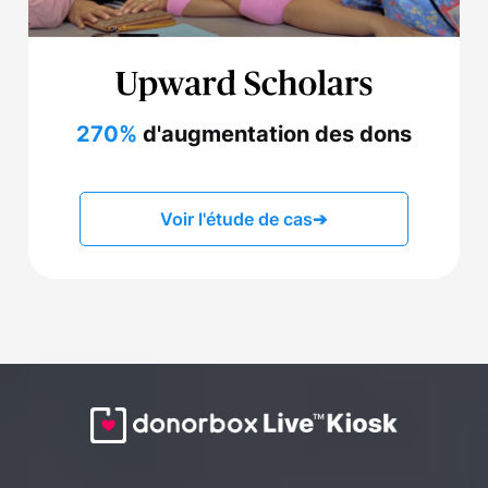
270%
d'augmentation des dons
Voir l'étude de cas
➔