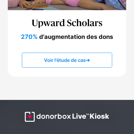
270%
d'augmentation des dons
Voir l'étude de cas
➔