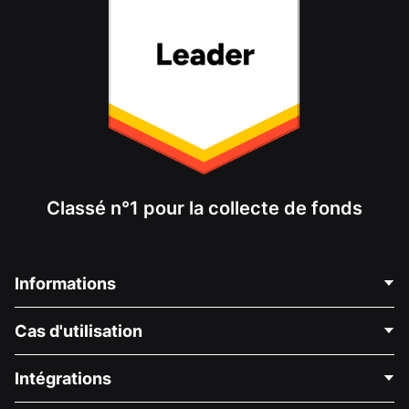
Classé n°1 pour la collecte de fonds
Informations
Contactez-nous
Cas d'utilisation
À propos de nous
Blog
Collecte de fonds politique
Intégrations
Carrières
Collecte de fonds médicale