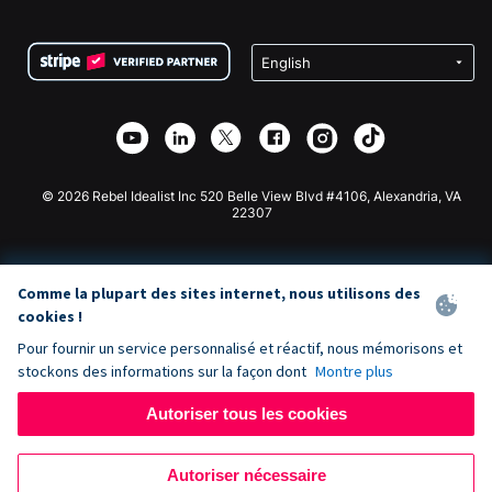
FAQ
Collecte de fonds pour les associations
Plugin de don WordPress
Conditions
Collecte de fonds pour les écoles
Formulaire de don Squarespace
Confidentialité
Collecte de fonds caritative
Plugin de don Wix
Sécurité
Application de don Weebly
Partenariat d'affiliation
Application de don Webflow
Bibliothèque
Don Joomla
API Doc + Zapier
© 2026 Rebel Idealist Inc 520 Belle View Blvd #4106, Alexandria, VA
22307
Comme la plupart des sites internet, nous utilisons des
cookies !
Pour fournir un service personnalisé et réactif, nous mémorisons et
stockons des informations sur la façon dont
Montre plus
Autoriser tous les cookies
Autoriser nécessaire