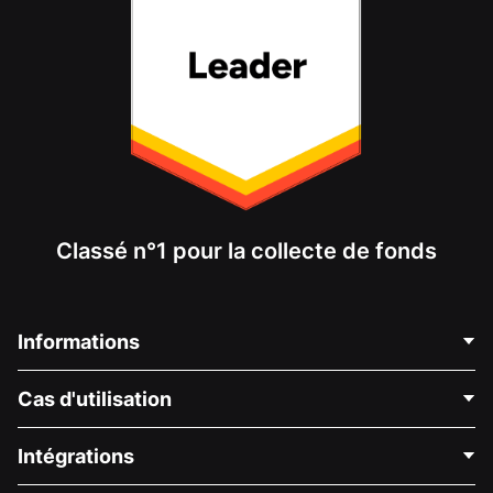
Classé n°1 pour la collecte de fonds
Informations
Contactez-nous
Cas d'utilisation
À propos de nous
Blog
Collecte de fonds politique
Intégrations
Carrières
Collecte de fonds médicale