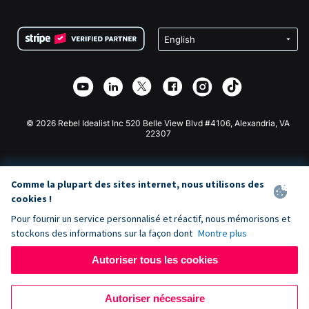
FAQ
Collecte de fonds pour les associations
Plugin de don WordPress
Conditions
Collecte de fonds pour les écoles
Formulaire de don Squarespace
Confidentialité
Collecte de fonds caritative
Plugin de don Wix
Sécurité
Application de don Weebly
Partenariat d'affiliation
Application de don Webflow
Bibliothèque
Don Joomla
API Doc + Zapier
© 2026 Rebel Idealist Inc 520 Belle View Blvd #4106, Alexandria, VA
22307
Comme la plupart des sites internet, nous utilisons des
cookies !
Pour fournir un service personnalisé et réactif, nous mémorisons et
stockons des informations sur la façon dont
Montre plus
Autoriser tous les cookies
Autoriser nécessaire