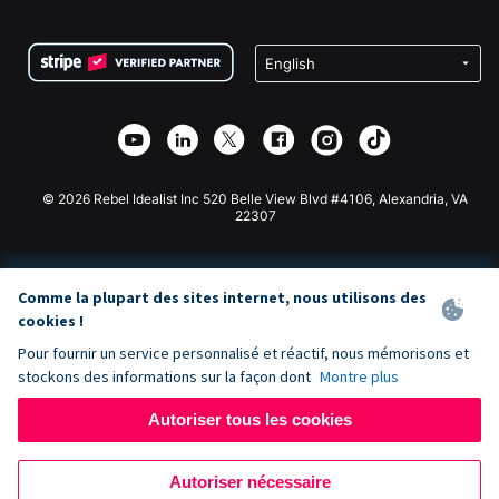
FAQ
Collecte de fonds pour les associations
Plugin de don WordPress
Conditions
Collecte de fonds pour les écoles
Formulaire de don Squarespace
Confidentialité
Collecte de fonds caritative
Plugin de don Wix
Sécurité
Application de don Weebly
Partenariat d'affiliation
Application de don Webflow
Bibliothèque
Don Joomla
API Doc + Zapier
© 2026 Rebel Idealist Inc 520 Belle View Blvd #4106, Alexandria, VA
22307
Comme la plupart des sites internet, nous utilisons des
cookies !
Pour fournir un service personnalisé et réactif, nous mémorisons et
stockons des informations sur la façon dont
Montre plus
Autoriser tous les cookies
Autoriser nécessaire