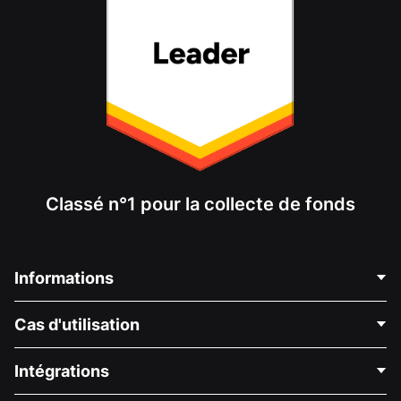
Classé n°1 pour la collecte de fonds
Informations
Contactez-nous
Cas d'utilisation
À propos de nous
Blog
Collecte de fonds politique
Intégrations
Carrières
Collecte de fonds médicale