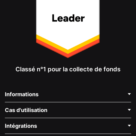
Classé n°1 pour la collecte de fonds
Informations
Contactez-nous
Cas d'utilisation
À propos de nous
Blog
Collecte de fonds politique
Intégrations
Carrières
Collecte de fonds médicale