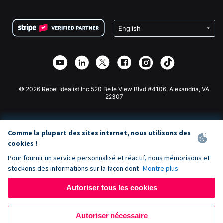
FAQ
Collecte de fonds pour les associations
Plugin de don WordPress
Conditions
Collecte de fonds pour les écoles
Formulaire de don Squarespace
Confidentialité
Collecte de fonds caritative
Plugin de don Wix
Sécurité
Application de don Weebly
Partenariat d'affiliation
Application de don Webflow
Bibliothèque
Don Joomla
API Doc + Zapier
© 2026 Rebel Idealist Inc 520 Belle View Blvd #4106, Alexandria, VA
22307
Comme la plupart des sites internet, nous utilisons des
cookies !
Pour fournir un service personnalisé et réactif, nous mémorisons et
stockons des informations sur la façon dont
Montre plus
Autoriser tous les cookies
Autoriser nécessaire