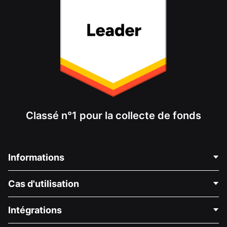
Classé n°1 pour la collecte de fonds
Informations
Contactez-nous
Cas d'utilisation
À propos de nous
Blog
Collecte de fonds politique
Intégrations
Carrières
Collecte de fonds médicale