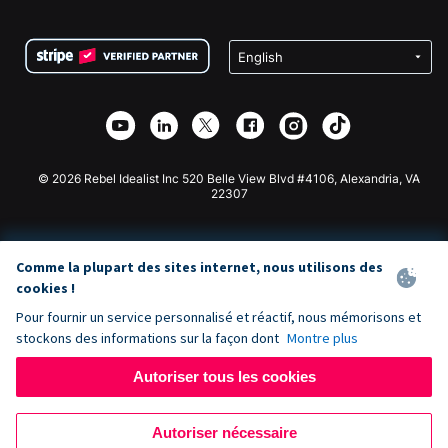
FAQ
Collecte de fonds pour les associations
Plugin de don WordPress
Conditions
Collecte de fonds pour les écoles
Formulaire de don Squarespace
Confidentialité
Collecte de fonds caritative
Plugin de don Wix
Sécurité
Application de don Weebly
Partenariat d'affiliation
Application de don Webflow
Bibliothèque
Don Joomla
API Doc + Zapier
© 2026 Rebel Idealist Inc 520 Belle View Blvd #4106, Alexandria, VA
22307
Comme la plupart des sites internet, nous utilisons des
cookies !
Pour fournir un service personnalisé et réactif, nous mémorisons et
stockons des informations sur la façon dont
Montre plus
Autoriser tous les cookies
Autoriser nécessaire